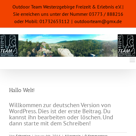
Zum
Outdoor Team Westerzgebirge Freizeit & Erlebnis e.V. |
Inhalt
Sie erreichen uns unter der Nummer 03773 / 888216
springen
oder Mobil: 01732653112
|
outdoorteam@gmx.de
Hallo Welt!
Willkommen zur deutschen Version von
WordPress. Dies ist der erste Beitrag. Du
kannst ihn bearbeiten oder löschen. Und
dann starte mit dem Schreiben!
Von
Sebastian
|
Januar 4th, 2016
|
Allgemein
|
0 Kommentare