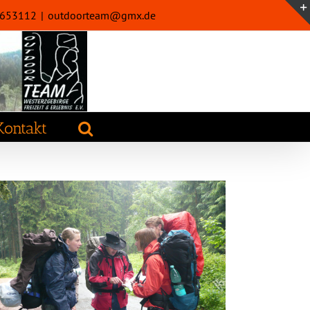
32653112
|
outdoorteam@gmx.de
Kontakt