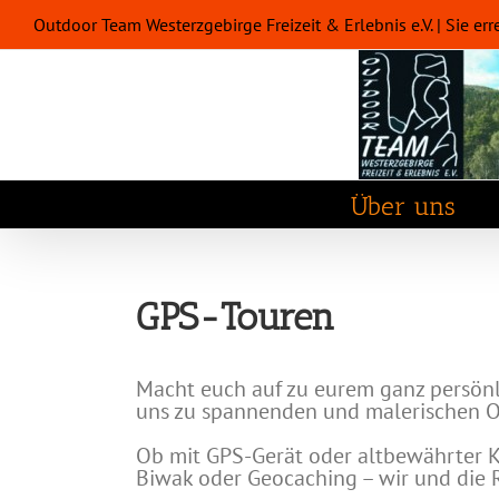
Zum
Outdoor Team Westerzgebirge Freizeit & Erlebnis e.V. | Sie
Inhalt
springen
Über uns
GPS-Touren
Macht euch auf zu eurem ganz persön
uns zu spannenden und malerischen Or
Ob mit GPS-Gerät oder altbewährter 
Biwak oder Geocaching – wir und die R