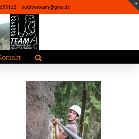
32653112
|
outdoorteam@gmx.de
Kontakt