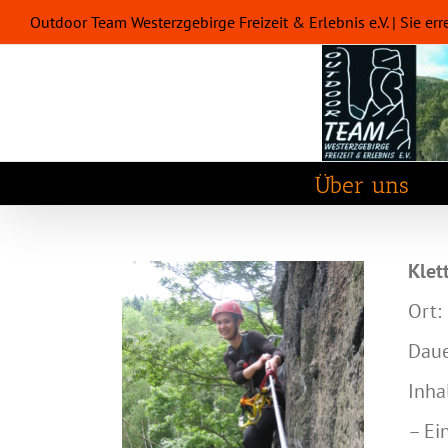
Zum
Outdoor Team Westerzgebirge Freizeit & Erlebnis e.V. | Sie
Inhalt
springen
Über uns
Klet
Ort:
Daue
Inha
– Ei