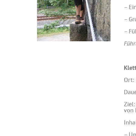
– Ei
– Gr
– Fü
Führ
Klet
Ort:
Daue
Ziel
von 
Inha
– Um