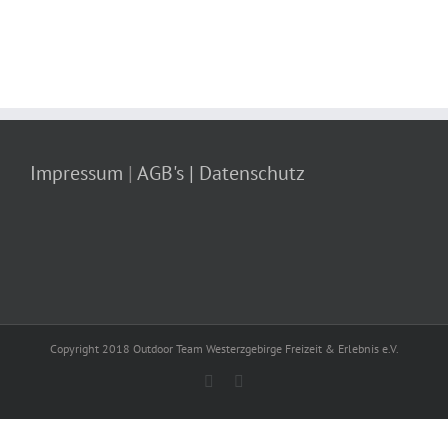
Impressum
|
AGB's
| Datenschutz
Copyright 2018 Outdoor Team Westerzgebirge Freizeit & Erlebnis e.V.
Facebook
E-
Mail