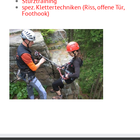
Sturztraining
spez. Klettertechniken (Riss, offene Tür,
Foothook)